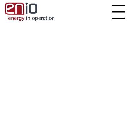
Menu
LADEMA­NAGE­MENT UND
VERRECH­NUNG
für Unter­nehmen, Handel, Wohnan­
lagen und Betreiber wie zB CPO
& EMP