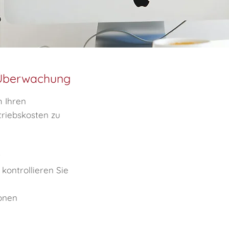
 Überwachung
m Ihren
triebskosten zu
t
kontrollieren Sie
onen