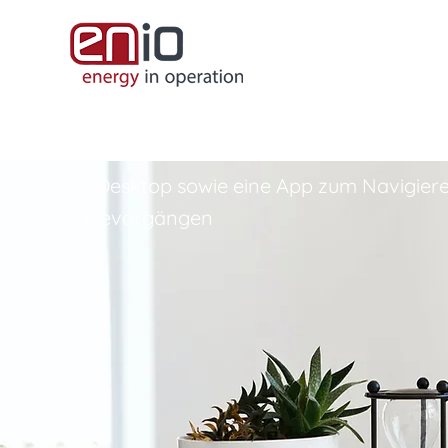
SOFTWARE
für Desktop sowie eine App zum Navigier
Ladevor­gängen