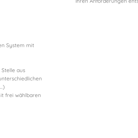
Ihren Anforderungen ents
len System mit
Stelle aus
unterschiedlichen
…)
it frei wählbaren