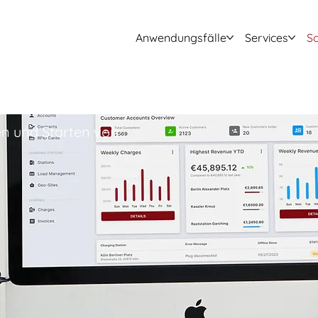
Anwen­dungs­fälle
Services
S
en und Starten von