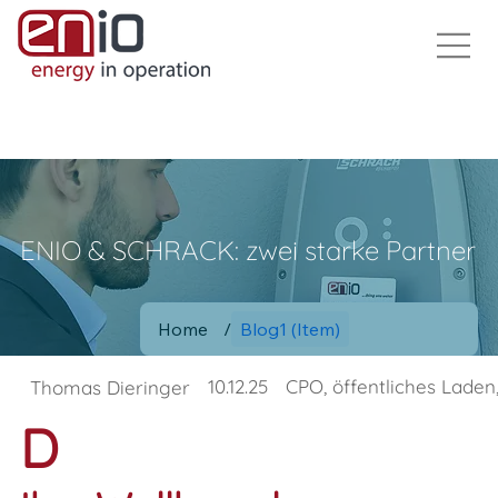
ENIO & SCHRACK: zwei starke Partner
Home
/
Blog1 (Item)
10.12.25
CPO, öffentliches Laden
Thomas Dieringer
D