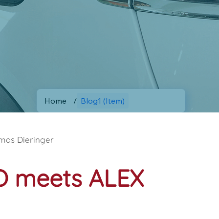
Home
/
Blog1 (Item)
mas Dieringer
IO meets ALEX