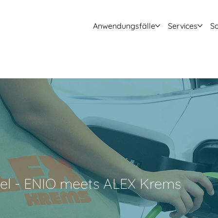
Anwen­dungs­fälle
Services
S
ndel - ENIO meets ALEX Krems